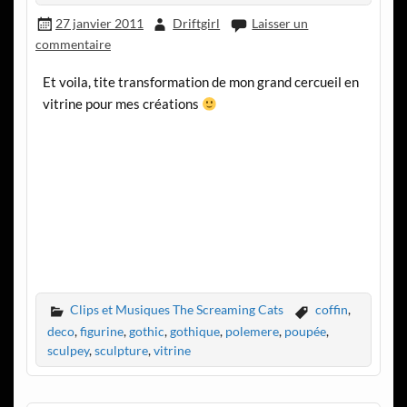
27 janvier 2011
Driftgirl
Laisser un
commentaire
Et voila, tite transformation de mon grand cercueil en
vitrine pour mes créations
Clips et Musiques The Screaming Cats
coffin
,
deco
,
figurine
,
gothic
,
gothique
,
polemere
,
poupée
,
sculpey
,
sculpture
,
vitrine