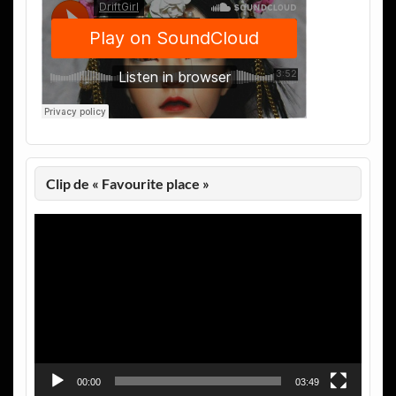
Clip de « Favourite place »
Lecteur
vidéo
00:00
03:49