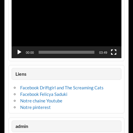
vidéo
00:00
03:49
Liens
Facebook Driftgirl and The Screaming Cats
Facebook Felicya Saduki
Notre chaine Youtube
Notre pinterest
admin