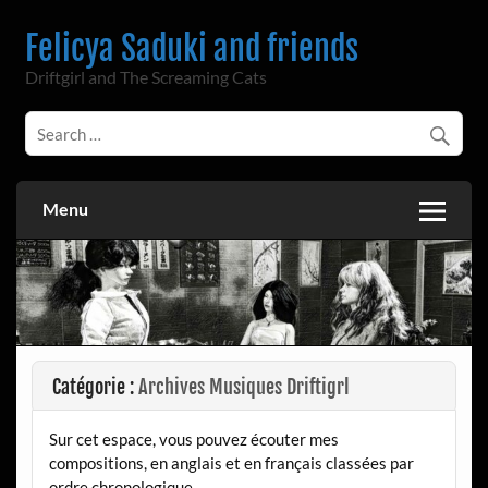
Skip
to
Felicya Saduki and friends
content
Driftgirl and The Screaming Cats
Menu
Catégorie :
Archives Musiques Driftigrl
Sur cet espace, vous pouvez écouter mes
compositions, en anglais et en français classées par
ordre chronologique