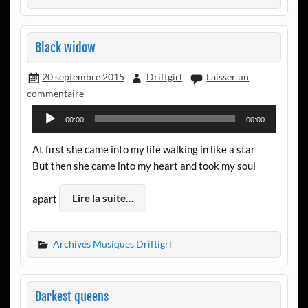
Black widow
20 septembre 2015
Driftgirl
Laisser un
commentaire
Lecteur
00:00
00:00
audio
At first she came into my life walking in like a star
But then she came into my heart and took my soul
apart
Lire la suite…
Archives Musiques Driftigrl
Darkest queens