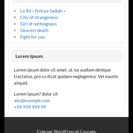
La Bd « Felicya Saduki »
City of strangeness
Girl of nothingness
Dearest death
Fight for you
Lorem Ipsum
Lorem ipsum dolor sit amet, ut ius audiam denique
tractatos, pro cu dicat quidam neglegentur. Vel mazim
aliquid.
Lorem Ipsum? dolor sit
abc@example.com
+99 999 999 99
Crée par
WordPress
et
Courage
.