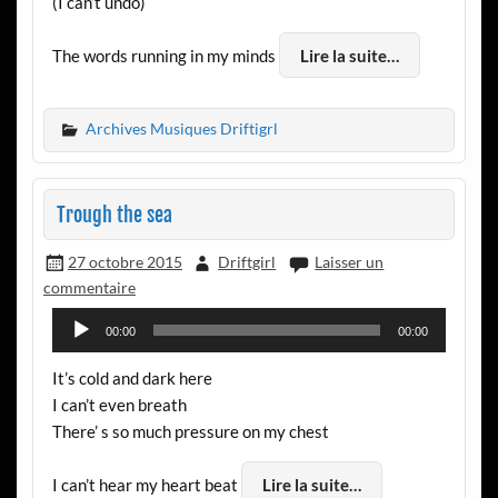
(I can’t undo)
The words running in my minds
Lire la suite…
Archives Musiques Driftigrl
Trough the sea
27 octobre 2015
Driftgirl
Laisser un
commentaire
Lecteur
00:00
00:00
audio
It’s cold and dark here
I can’t even breath
There’ s so much pressure on my chest
I can’t hear my heart beat
Lire la suite…