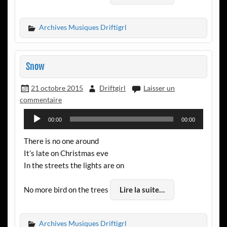
Archives Musiques Driftigrl
Snow
21 octobre 2015
Driftgirl
Laisser un
commentaire
Lecteur
00:00
00:00
audio
There is no one around
It’s late on Christmas eve
In the streets the lights are on
No more bird on the trees
Lire la suite…
Archives Musiques Driftigrl