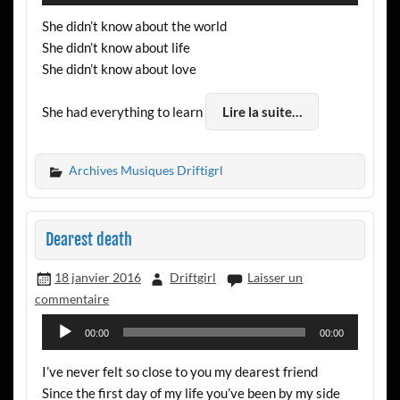
audio
She didn’t know about the world
She didn’t know about life
She didn’t know about love
She had everything to learn
Lire la suite…
Archives Musiques Driftigrl
Dearest death
18 janvier 2016
Driftgirl
Laisser un
commentaire
Lecteur
00:00
00:00
audio
I’ve never felt so close to you my dearest friend
Since the first day of my life you’ve been by my side