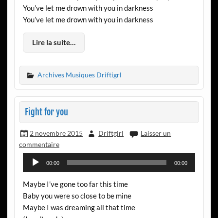
You’ve let me drown with you in darkness
You’ve let me drown with you in darkness
Lire la suite…
Archives Musiques Driftigrl
Fight for you
2 novembre 2015
Driftgirl
Laisser un
commentaire
Lecteur
00:00
00:00
audio
Maybe I’ve gone too far this time
Baby you were so close to be mine
Maybe I was dreaming all that time