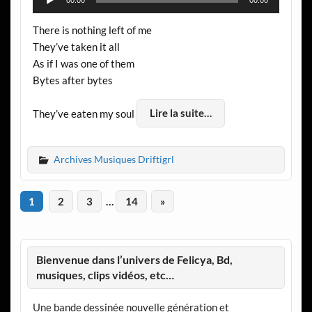
00:00
00:00
audio
There is nothing left of me
They’ve taken it all
As if I was one of them
Bytes after bytes
They’ve eaten my soul
Lire la suite…
Archives Musiques Driftigrl
1
2
3
…
14
»
Bienvenue dans l’univers de Felicya, Bd,
musiques, clips vidéos, etc…
Une bande dessinée nouvelle génération et