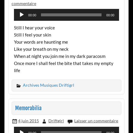
commentaire
Lecteur
00:00
00:00
audio
Still I hear your voice
Still I feel your skin
Your words are haunting me
Like your breath on my neck
When at night you join me in my dark paracosm
Once more I shall feel the bite that takes my empty
life
Archives Musiques Driftigrl
Memorabilia
4 juin 2015
Driftgirl
Laisser un commentaire
Lecteur