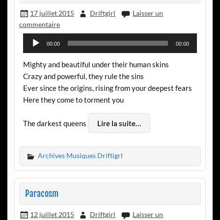
17 juillet 2015
Driftgirl
Laisser un
commentaire
Lecteur
00:00
00:00
audio
Mighty and beautiful under their human skins
Crazy and powerful, they rule the sins
Ever since the origins, rising from your deepest fears
Here they come to torment you
The darkest queens
Lire la suite…
Archives Musiques Driftigrl
Paracosm
12 juillet 2015
Driftgirl
Laisser un