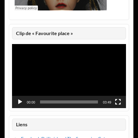
Clip de « Favourite place »
Lecteur
vidéo
00:00
03:49
Liens