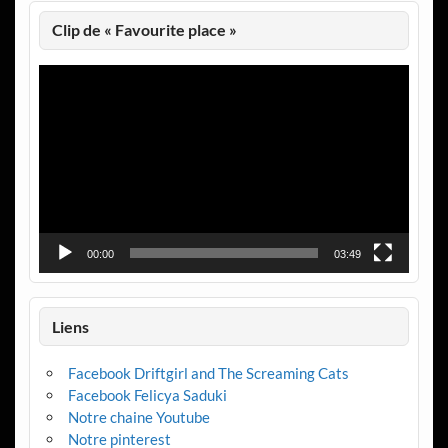
Clip de « Favourite place »
Lecteur
vidéo
00:00
03:49
Liens
Facebook Driftgirl and The Screaming Cats
Facebook Felicya Saduki
Notre chaine Youtube
Notre pinterest