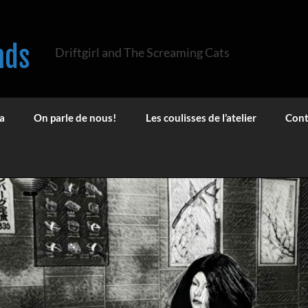
nds
Driftgirl and The Screaming Cats
a
On parle de nous!
Les coulisses de l’atelier
Cont