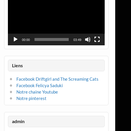
00:00
03:49
Liens
Facebook Driftgirl and The Screaming Cats
Facebook Felicya Saduki
Notre chaine Youtube
Notre pinterest
admin