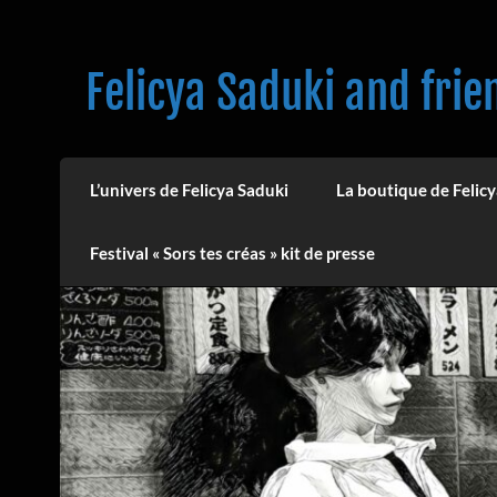
Skip
to
content
Felicya Saduki and frie
L’univers de Felicya Saduki
La boutique de Felicy
Festival « Sors tes créas » kit de presse