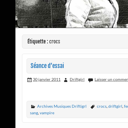
Étiquette :
crocs
Séance d’essai
30 janvier 2011
Driftgirl
Laisser un commen
Archives Musiques Driftigrl
crocs
,
driftgirl
,
f
sang
,
vampire