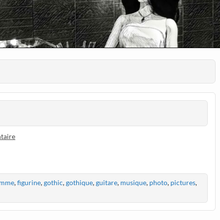
taire
emme
,
figurine
,
gothic
,
gothique
,
guitare
,
musique
,
photo
,
pictures
,