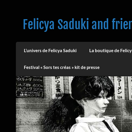
Skip
to
content
Felicya Saduki and frie
L’univers de Felicya Saduki
La boutique de Felicy
Festival « Sors tes créas » kit de presse