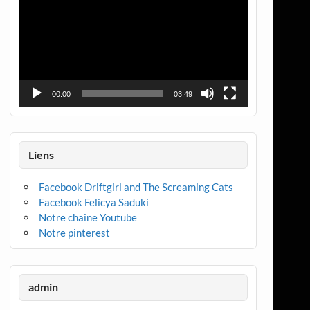
00:00
03:49
Liens
Facebook Driftgirl and The Screaming Cats
Facebook Felicya Saduki
Notre chaine Youtube
Notre pinterest
admin