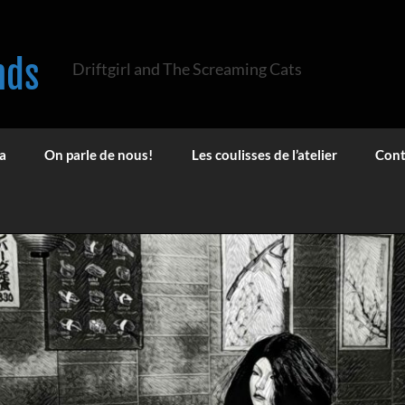
nds
Driftgirl and The Screaming Cats
a
On parle de nous!
Les coulisses de l’atelier
Cont