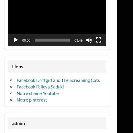
00:00
03:49
Liens
Facebook Driftgirl and The Screaming Cats
Facebook Felicya Saduki
Notre chaine Youtube
Notre pinterest
admin