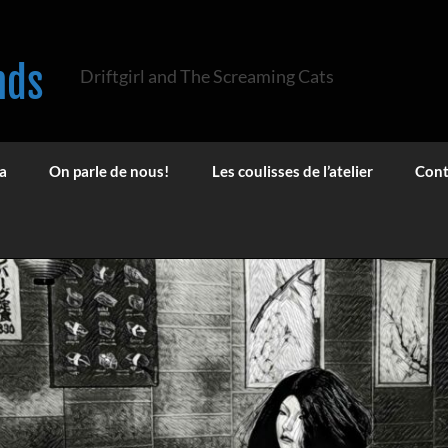
nds
Driftgirl and The Screaming Cats
a
On parle de nous!
Les coulisses de l’atelier
Cont