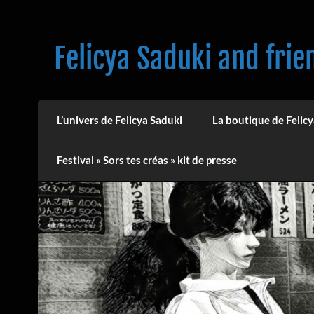
Skip
to
content
Felicya Saduki and frie
L’univers de Felicya Saduki
La boutique de Felicy
Festival « Sors tes créas » kit de presse