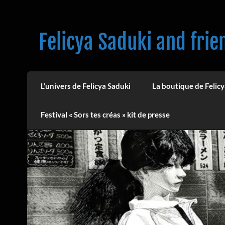
Skip
to
content
Felicya Saduki and frie
L’univers de Felicya Saduki
La boutique de Felicy
Festival « Sors tes créas » kit de presse