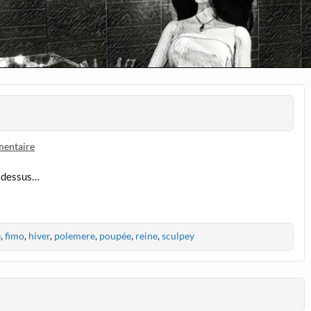
mentaire
f dessus…
e
,
fimo
,
hiver
,
polemere
,
poupée
,
reine
,
sculpey