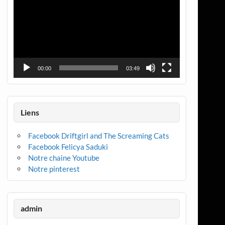
00:00
03:49
Liens
Facebook Driftgirl and The Screaming Cats
Facebook Felicya Saduki
Notre chaine Youtube
Notre pinterest
admin