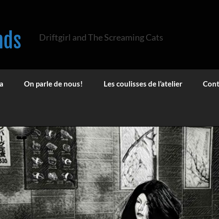
nds
Driftgirl and The Screaming Cats
a
On parle de nous!
Les coulisses de l’atelier
Cont