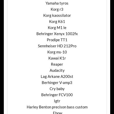
Yamaha tyros
Korg r3
Korg kaossilator
Korg K61
Korg M1 le
Behringer Xenyx 1002fx
Prodipe TT1
Sennheiser HD 212Pro
Korg ms-10
Kawai K1r
Reaper
Audacity
Lag Arkane A200st
Berhinger V-amp3
Cry baby
Behringer FCV100
Igtr
Harley Benton precison bass custom
Ebow