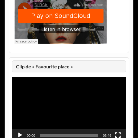
Clip de « Favourite place »
Lecteur
vidéo
00:00
03:49